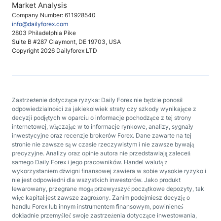
Market Analysis
Company Number: 611928540
info@dailyforex.com
2803 Philadelphia Pike
Suite B #287 Claymont, DE 19703, USA
Copyright 2026 Dailyforex LTD
Zastrzeżenie dotyczące ryzyka: Daily Forex nie będzie ponosił
odpowiedzialności za jakiekolwiek straty czy szkody wynikające z
decyzji podjętych w oparciu o informacje pochodzące z tej strony
internetowej, włączając w to informacje rynkowe, analizy, sygnały
inwestycyjne oraz recenzje brokerów Forex. Dane zawarte na tej
stronie nie zawsze są w czasie rzeczywistym i nie zawsze bywają
precyzyjne. Analizy oraz opinie autora nie przedstawiają zaleceń
samego Daily Forex i jego pracowników. Handel walutą z
wykorzystaniem dźwigni finansowej zawiera w sobie wysokie ryzyko i
nie jest odpowiedni dla wszystkich inwestorów. Jako produkt
lewarowany, przegrane mogą przewyższyć początkowe depozyty, tak
więc kapitał jest zawsze zagrożony. Zanim podejmiesz decyzję o
handlu Forex lub innym instrumentem finansowym, powinieneś
dokładnie przemyśleć swoje zastrzeżenia dotyczące inwestowania,