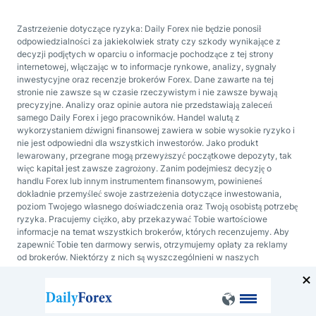
Zastrzeżenie dotyczące ryzyka: Daily Forex nie będzie ponosił
odpowiedzialności za jakiekolwiek straty czy szkody wynikające z
decyzji podjętych w oparciu o informacje pochodzące z tej strony
internetowej, włączając w to informacje rynkowe, analizy, sygnały
inwestycyjne oraz recenzje brokerów Forex. Dane zawarte na tej
stronie nie zawsze są w czasie rzeczywistym i nie zawsze bywają
precyzyjne. Analizy oraz opinie autora nie przedstawiają zaleceń
samego Daily Forex i jego pracowników. Handel walutą z
wykorzystaniem dźwigni finansowej zawiera w sobie wysokie ryzyko i
nie jest odpowiedni dla wszystkich inwestorów. Jako produkt
lewarowany, przegrane mogą przewyższyć początkowe depozyty, tak
więc kapitał jest zawsze zagrożony. Zanim podejmiesz decyzję o
handlu Forex lub innym instrumentem finansowym, powinieneś
dokładnie przemyśleć swoje zastrzeżenia dotyczące inwestowania,
poziom Twojego własnego doświadczenia oraz Twoją osobistą potrzebę
ryzyka. Pracujemy ciężko, aby przekazywać Tobie wartościowe
informacje na temat wszystkich brokerów, których recenzujemy. Aby
zapewnić Tobie ten darmowy serwis, otrzymujemy opłaty za reklamy
od brokerów. Niektórzy z nich są wyszczególnieni w naszych
rankingach oraz na tej stronie. Robimy wszystko, aby publikowane
przez nas dane zawsze były aktualne, jednak zarazem zachęcamy
Ciebie do weryfikacji tych informacji bezpośrednio u brokera.