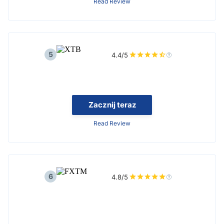
Read Review
5
4.4/5
Zacznij teraz
Read Review
6
4.8/5