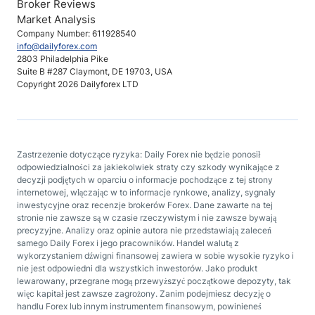
Broker Reviews
Market Analysis
Company Number: 611928540
info@dailyforex.com
2803 Philadelphia Pike
Suite B #287 Claymont, DE 19703, USA
Copyright 2026 Dailyforex LTD
Zastrzeżenie dotyczące ryzyka: Daily Forex nie będzie ponosił
odpowiedzialności za jakiekolwiek straty czy szkody wynikające z
decyzji podjętych w oparciu o informacje pochodzące z tej strony
internetowej, włączając w to informacje rynkowe, analizy, sygnały
inwestycyjne oraz recenzje brokerów Forex. Dane zawarte na tej
stronie nie zawsze są w czasie rzeczywistym i nie zawsze bywają
precyzyjne. Analizy oraz opinie autora nie przedstawiają zaleceń
samego Daily Forex i jego pracowników. Handel walutą z
wykorzystaniem dźwigni finansowej zawiera w sobie wysokie ryzyko i
nie jest odpowiedni dla wszystkich inwestorów. Jako produkt
lewarowany, przegrane mogą przewyższyć początkowe depozyty, tak
więc kapitał jest zawsze zagrożony. Zanim podejmiesz decyzję o
handlu Forex lub innym instrumentem finansowym, powinieneś