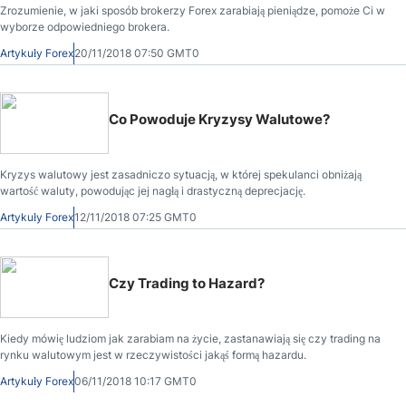
Zrozumienie, w jaki sposób brokerzy Forex zarabiają pieniądze, pomoże Ci w
wyborze odpowiedniego brokera.
Artykuły Forex
20/11/2018 07:50 GMT0
Co Powoduje Kryzysy Walutowe?
Kryzys walutowy jest zasadniczo sytuacją, w której spekulanci obniżają
wartość waluty, powodując jej nagłą i drastyczną deprecjację.
Artykuły Forex
12/11/2018 07:25 GMT0
Czy Trading to Hazard?
Kiedy mówię ludziom jak zarabiam na życie, zastanawiają się czy trading na
rynku walutowym jest w rzeczywistości jakąś formą hazardu.
Artykuły Forex
06/11/2018 10:17 GMT0