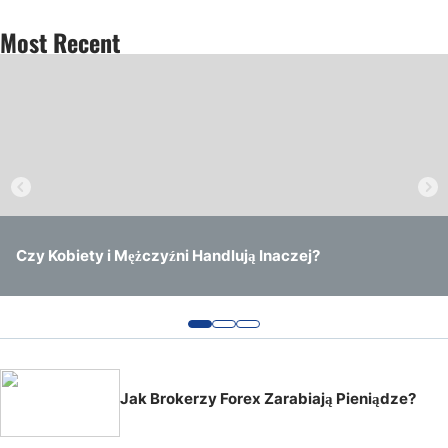
Most Recent
Czy Kobiety i Mężczyźni Handlują Inaczej?
Jak Przejść z Rachunku Demo na Rachunek Live
Jak Często Handlują Profesjonalni Inwestorzy Forex?
Jak Brokerzy Forex Zarabiają Pieniądze?