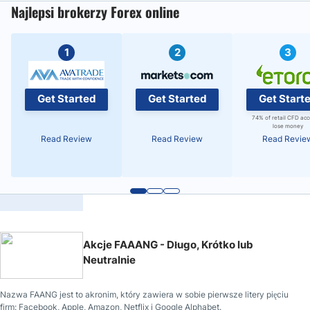
Najlepsi brokerzy Forex online
1
2
3
Get Started
Get Started
Get Start
74% of retail CFD ac
lose money
Read Review
Read Review
Read Revie
Akcje FAAANG - Długo, Krótko lub
Neutralnie
Nazwa FAANG jest to akronim, który zawiera w sobie pierwsze litery pięciu
firm: Facebook, Apple, Amazon, Netflix i Google Alphabet.