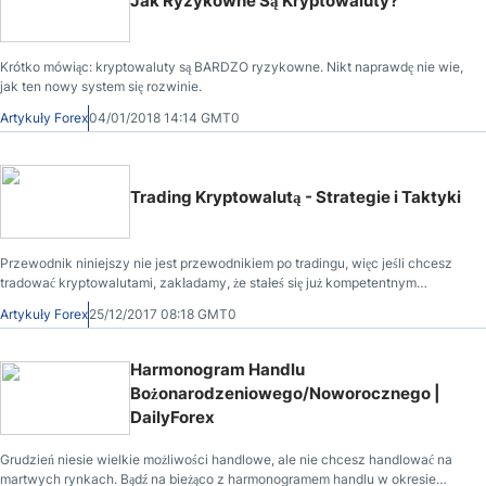
Jak Ryzykowne Są Kryptowaluty?
Krótko mówiąc: kryptowaluty są BARDZO ryzykowne. Nikt naprawdę nie wie,
jak ten nowy system się rozwinie.
Artykuły Forex
04/01/2018 14:14 GMT0
Trading Kryptowalutą - Strategie i Taktyki
Przewodnik niniejszy nie jest przewodnikiem po tradingu, więc jeśli chcesz
tradować kryptowalutami, zakładamy, że stałeś się już kompetentnym
traderem.
Artykuły Forex
25/12/2017 08:18 GMT0
Harmonogram Handlu
Bożonarodzeniowego/Noworocznego |
DailyForex
Grudzień niesie wielkie możliwości handlowe, ale nie chcesz handlować na
martwych rynkach. Bądź na bieżąco z harmonogramem handlu w okresie