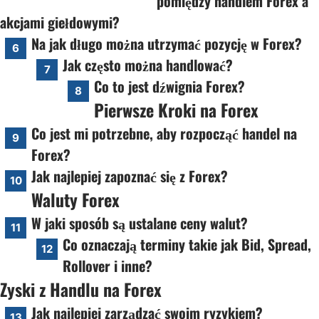
pomiędzy handlem Forex a
akcjami giełdowymi?
Na jak długo można utrzymać pozycję w Forex?
6
Jak często można handlować?
7
Co to jest dźwignia Forex?
8
Pierwsze Kroki na Forex
Co jest mi potrzebne, aby rozpocząć handel na
9
Forex?
Jak najlepiej zapoznać się z Forex?
10
Waluty Forex
W jaki sposób są ustalane ceny walut?
11
Co oznaczają terminy takie jak Bid, Spread,
12
Rollover i inne?
Zyski z Handlu na Forex
Jak najlepiej zarządzać swoim ryzykiem?
13