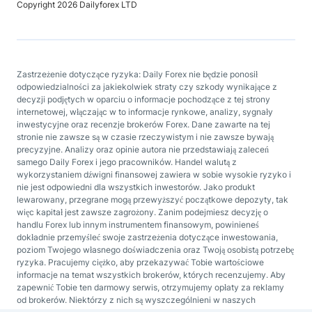
Copyright 2026 Dailyforex LTD
Zastrzeżenie dotyczące ryzyka: Daily Forex nie będzie ponosił
odpowiedzialności za jakiekolwiek straty czy szkody wynikające z
decyzji podjętych w oparciu o informacje pochodzące z tej strony
internetowej, włączając w to informacje rynkowe, analizy, sygnały
inwestycyjne oraz recenzje brokerów Forex. Dane zawarte na tej
stronie nie zawsze są w czasie rzeczywistym i nie zawsze bywają
precyzyjne. Analizy oraz opinie autora nie przedstawiają zaleceń
samego Daily Forex i jego pracowników. Handel walutą z
wykorzystaniem dźwigni finansowej zawiera w sobie wysokie ryzyko i
nie jest odpowiedni dla wszystkich inwestorów. Jako produkt
lewarowany, przegrane mogą przewyższyć początkowe depozyty, tak
więc kapitał jest zawsze zagrożony. Zanim podejmiesz decyzję o
handlu Forex lub innym instrumentem finansowym, powinieneś
dokładnie przemyśleć swoje zastrzeżenia dotyczące inwestowania,
poziom Twojego własnego doświadczenia oraz Twoją osobistą potrzebę
ryzyka. Pracujemy ciężko, aby przekazywać Tobie wartościowe
informacje na temat wszystkich brokerów, których recenzujemy. Aby
zapewnić Tobie ten darmowy serwis, otrzymujemy opłaty za reklamy
od brokerów. Niektórzy z nich są wyszczególnieni w naszych