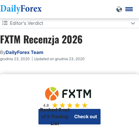
Editor's Verdict
FXTM Recenzja 2026
Editor's Verdict
Overview
By
DailyForex Team
grudnia 23, 2020 | Updated on grudnia 23, 2020
Opinie
Funkcje
Platformy
4.8
Ranked 6 out
of 9 Trading
Check out
List
our top