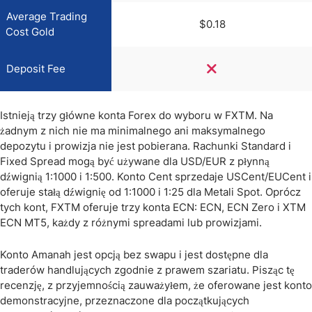
Average Trading
$0.18
Cost Gold
Deposit Fee
Istnieją trzy główne konta Forex do wyboru w FXTM. Na
żadnym z nich nie ma minimalnego ani maksymalnego
depozytu i prowizja nie jest pobierana. Rachunki Standard i
Fixed Spread mogą być używane dla USD/EUR z płynną
dźwignią 1:1000 i 1:500. Konto Cent sprzedaje USCent/EUCent i
oferuje stałą dźwignię od 1:1000 i 1:25 dla Metali Spot. Oprócz
tych kont, FXTM oferuje trzy konta ECN: ECN, ECN Zero i XTM
ECN MT5, każdy z różnymi spreadami lub prowizjami.
Konto Amanah jest opcją bez swapu i jest dostępne dla
traderów handlujących zgodnie z prawem szariatu. Pisząc tę ​​
recenzję, z przyjemnością zauważyłem, że oferowane jest konto
demonstracyjne, przeznaczone dla początkujących