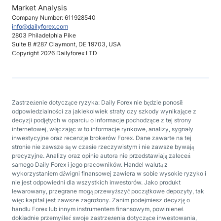
Market Analysis
Company Number: 611928540
info@dailyforex.com
2803 Philadelphia Pike
Suite B #287 Claymont, DE 19703, USA
Copyright 2026 Dailyforex LTD
Zastrzeżenie dotyczące ryzyka: Daily Forex nie będzie ponosił
odpowiedzialności za jakiekolwiek straty czy szkody wynikające z
decyzji podjętych w oparciu o informacje pochodzące z tej strony
internetowej, włączając w to informacje rynkowe, analizy, sygnały
inwestycyjne oraz recenzje brokerów Forex. Dane zawarte na tej
stronie nie zawsze są w czasie rzeczywistym i nie zawsze bywają
precyzyjne. Analizy oraz opinie autora nie przedstawiają zaleceń
samego Daily Forex i jego pracowników. Handel walutą z
wykorzystaniem dźwigni finansowej zawiera w sobie wysokie ryzyko i
nie jest odpowiedni dla wszystkich inwestorów. Jako produkt
lewarowany, przegrane mogą przewyższyć początkowe depozyty, tak
więc kapitał jest zawsze zagrożony. Zanim podejmiesz decyzję o
handlu Forex lub innym instrumentem finansowym, powinieneś
dokładnie przemyśleć swoje zastrzeżenia dotyczące inwestowania,