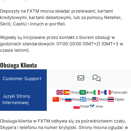
Depozyty na FXTM można składać przelewami, kartami
kredytowymi, kartami debetowymi, lub za pomocą Neteller,
Skrill, CashU i innych e-portfeli.
Wypłaty są inicjowane przez kontakt z biurem obsługi w
godzinach standardowych: 07:00-20:00 (GMT+2) (GMT+3 w
czasie letnim).
Obsługa Klienta
Customer Support
EN
Hiszpański
Arabski
Włoski
Francuski
Języki Strony
Chiński
Rosyjski
Grecki
Malajski
Tajski
Internetowej
Polski
Inne
Obsługa klienta w FXTM odbywa się za pośrednictwem czatu,
Skype'a i telefonu na numer brytyjski. Stronę można oglądać w