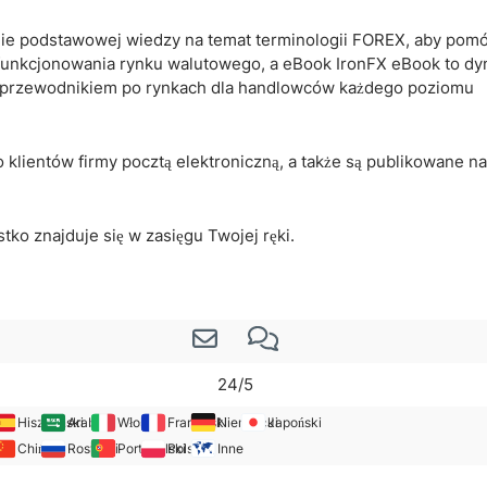
nie podstawowej wiedzy na temat terminologii FOREX, aby pom
unkcjonowania rynku walutowego, a eBook IronFX eBook to dy
m przewodnikiem po rynkach dla handlowców każdego poziomu
lientów firmy pocztą elektroniczną, a także są publikowane na
stko znajduje się w zasięgu Twojej ręki.
24/5
Hiszpański
Arabski
Włoski
Francuski
Niemiecki
Japoński
Chiński
Rosyjski
Portugalski
Polski
Inne