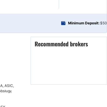
brokers List
Minimum Deposit:
$50
Recommended brokers
A, ASIC,
obsługę