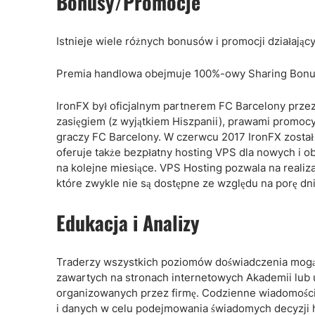
Bonusy/Promocje
Istnieje wiele różnych bonusów i promocji działają
Premia handlowa obejmuje 100%-owy Sharing Bonus 
IronFX był oficjalnym partnerem FC Barcelony przez
zasięgiem (z wyjątkiem Hiszpanii), prawami promocy
graczy FC Barcelony. W czerwcu 2017 IronFX został
oferuje także bezpłatny hosting VPS dla nowych i o
na kolejne miesiące. VPS Hosting pozwala na reali
które zwykle nie są dostępne ze względu na porę dni
Edukacja i Analizy
Traderzy wszystkich poziomów doświadczenia mogą c
zawartych na stronach internetowych Akademii lub 
organizowanych przez firmę. Codzienne wiadomości 
i danych w celu podejmowania świadomych decyzji