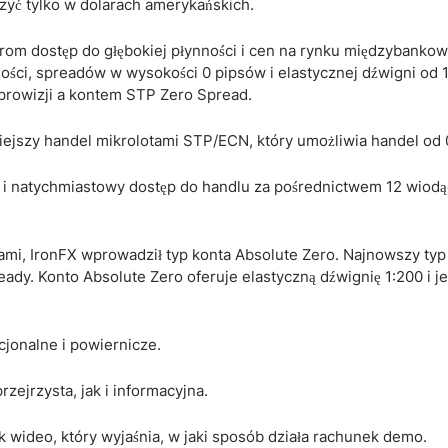
rzyć tylko w dolarach amerykańskich.
erom dostęp do głębokiej płynności i cen na rynku międzybanko
ci, spreadów w wysokości 0 pipsów i elastycznej dźwigni od 1:
rowizji a kontem STP Zero Spread.
ejszy handel mikrolotami STP/ECN, który umożliwia handel od 0
 i natychmiastowy dostęp do handlu za pośrednictwem 12 wiod
ami, IronFX wprowadził typ konta Absolute Zero. Najnowszy typ
eady. Konto Absolute Zero oferuje elastyczną dźwignię 1:200 i j
cjonalne i powiernicze.
zejrzysta, jak i informacyjna.
 wideo, który wyjaśnia, w jaki sposób działa rachunek demo.