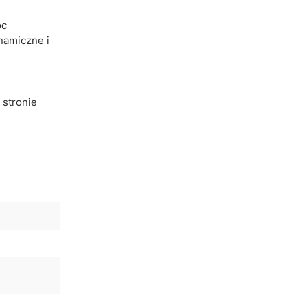
óc
namiczne i
 stronie