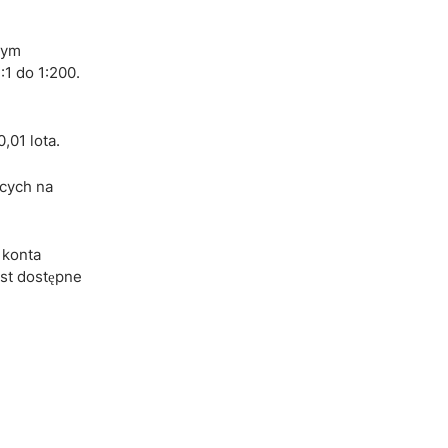
wym
1 do 1:200.
,01 lota.
ących na
 konta
est dostępne