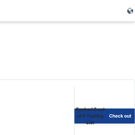
kerów
rokerów
Ranked 8 out
of 9 Trading
Check out
List
our top