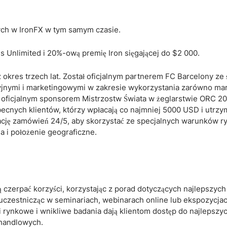
cych w IronFX w tym samym czasie.
Unlimited i 20%-ową premię Iron sięgającej do $2 000.
 okres trzech lat. Został oficjalnym partnerem FC Barcelony z
jnymi i marketingowymi w zakresie wykorzystania zarówno marki
 oficjalnym sponsorem Mistrzostw Świata w żeglarstwie ORC 20
becnych klientów, którzy wpłacają co najmniej 5000 USD i utrzy
zację zamówień 24/5, aby skorzystać ze specjalnych warunków 
a i położenie geograficzne.
zerpać korzyści, korzystając z porad dotyczących najlepszych
uczestnicząc w seminariach, webinarach online lub ekspozycja
rynkowe i wnikliwe badania dają klientom dostęp do najlepszyc
 handlowych.