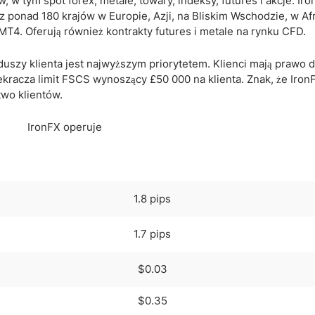
w tym spot forex, metale, towary, indeksy, futures i akcje. Ir
 z ponad 180 krajów w Europie, Azji, na Bliskim Wschodzie, w Afr
MT4. Oferują również kontrakty futures i metale na rynku CFD.
uszy klienta jest najwyższym priorytetem. Klienci mają prawo 
ekracza limit FSCS wynoszący £50 000 na klienta. Znak, że Iron
wo klientów.
1.8 pips
1.7 pips
$0.03
$0.35