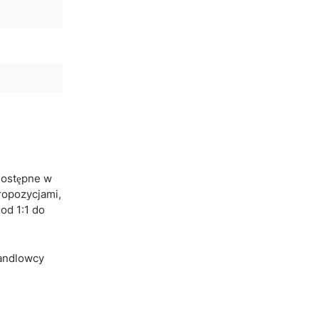
dostępne w
ropozycjami,
od 1:1 do
andlowcy