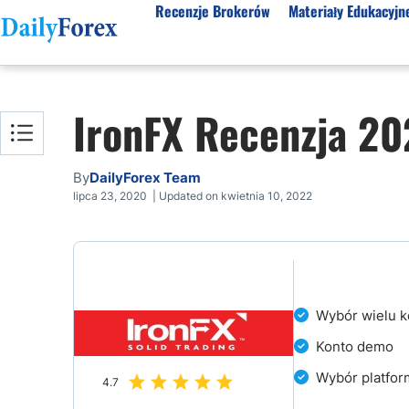
Recenzje Brokerów
Materiały Edukacyjn
Forex Mäklare
Materiały Edukacyjne
IronFX Recenzja 2
AvaTrade Recension
Darmowy Ebook
FXTM Rece
Markets Recenzja
Artykuły
By
DailyForex Team
Webinary Tradingowe
lipca 23, 2020 | Updated on kwietnia 10, 2022
Podstawy Forex
Wybór wielu k
Konto demo
Wybór platfor
4.7