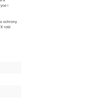
onFX
yce i
do ochrony
FX robi