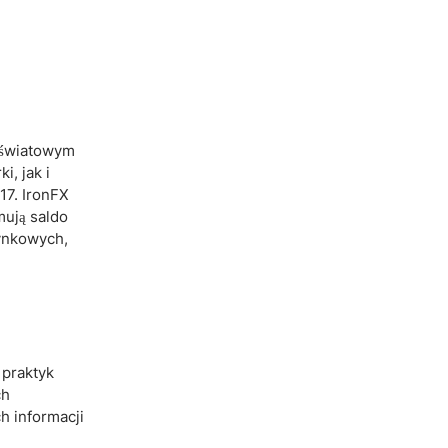
e światowym
, jak i
17. IronFX
mują saldo
rynkowych,
 praktyk
ch
h informacji