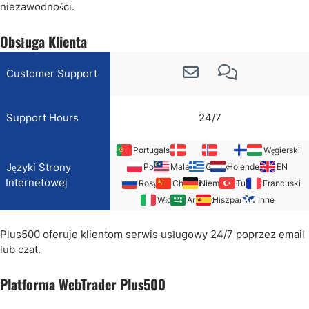
niezawodności.
Obsługa Klienta
Customer Support
Support Hours
24/7
Portugalski
Węgierski
Języki Strony
Polski
Malajski
Grecki
Holenderski
EN
Internetowej
Rosyjski
Chiński
Niemiecki
Turecki
Francuski
Włoski
Arabski
Hiszpański
Inne
Plus500 oferuje klientom serwis usługowy 24/7 poprzez email
lub czat.
Platforma WebTrader Plus500