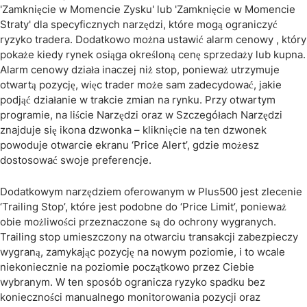
'Zamknięcie w Momencie Zysku' lub 'Zamknięcie w Momencie
Straty' dla specyficznych narzędzi, które mogą ograniczyć
ryzyko tradera. Dodatkowo można ustawić alarm cenowy , który
pokaże kiedy rynek osiąga określoną cenę sprzedaży lub kupna.
Alarm cenowy działa inaczej niż stop, ponieważ utrzymuje
otwartą pozycję, więc trader może sam zadecydować, jakie
podjąć działanie w trakcie zmian na rynku. Przy otwartym
programie, na liście Narzędzi oraz w Szczegółach Narzędzi
znajduje się ikona dzwonka – kliknięcie na ten dzwonek
powoduje otwarcie ekranu ‘Price Alert’, gdzie możesz
dostosować swoje preferencje.
Dodatkowym narzędziem oferowanym w Plus500 jest zlecenie
‘Trailing Stop’, które jest podobne do ‘Price Limit’, ponieważ
obie możliwości przeznaczone są do ochrony wygranych.
Trailing stop umieszczony na otwarciu transakcji zabezpieczy
wygraną, zamykając pozycję na nowym poziomie, i to wcale
niekoniecznie na poziomie początkowo przez Ciebie
wybranym. W ten sposób ogranicza ryzyko spadku bez
konieczności manualnego monitorowania pozycji oraz