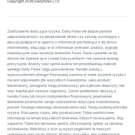
Copyright 2026 Dailyforex LTD
Zastrzeżenie dotyczące ryzyka: Daily Forex nie będzie ponosił
odpowiedzialności za jakiekolwiek straty czy szkody wynikające z
decyzji podjętych w oparciu o informacje pochodzące z tej strony
internetowej, włączając w to informacje rynkowe, analizy, sygnały
inwestycyjne oraz recenzje brokerów Forex. Dane zawarte na tej
stronie nie zawsze są w czasie rzeczywistym i nie zawsze bywają
precyzyjne. Analizy oraz opinie autora nie przedstawiają zaleceń
samego Daily Forex i jego pracowników. Handel walutą z
wykorzystaniem dźwigni finansowej zawiera w sobie wysokie ryzyko i
nie jest odpowiedni dla wszystkich inwestorów. Jako produkt
lewarowany, przegrane mogą przewyższyć początkowe depozyty, tak
więc kapitał jest zawsze zagrożony. Zanim podejmiesz decyzję o
handlu Forex lub innym instrumentem finansowym, powinieneś
dokładnie przemyśleć swoje zastrzeżenia dotyczące inwestowania,
poziom Twojego własnego doświadczenia oraz Twoją osobistą potrzebę
ryzyka. Pracujemy ciężko, aby przekazywać Tobie wartościowe
informacje na temat wszystkich brokerów, których recenzujemy. Aby
zapewnić Tobie ten darmowy serwis, otrzymujemy opłaty za reklamy
od brokerów. Niektórzy z nich są wyszczególnieni w naszych
rankingach oraz na tej stronie. Robimy wszystko, aby publikowane