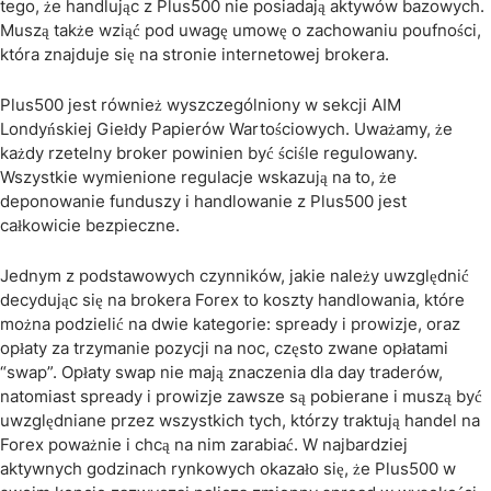
tego, że handlując z Plus500 nie posiadają aktywów bazowych.
Muszą także wziąć pod uwagę umowę o zachowaniu poufności,
która znajduje się na stronie internetowej brokera.
Plus500 jest również wyszczególniony w sekcji AIM
Londyńskiej Giełdy Papierów Wartościowych. Uważamy, że
każdy rzetelny broker powinien być ściśle regulowany.
Wszystkie wymienione regulacje wskazują na to, że
deponowanie funduszy i handlowanie z Plus500 jest
całkowicie bezpieczne.
Jednym z podstawowych czynników, jakie należy uwzględnić
decydując się na brokera Forex to koszty handlowania, które
można podzielić na dwie kategorie: spready i prowizje, oraz
opłaty za trzymanie pozycji na noc, często zwane opłatami
“swap”. Opłaty swap nie mają znaczenia dla day traderów,
natomiast spready i prowizje zawsze są pobierane i muszą być
uwzględniane przez wszystkich tych, którzy traktują handel na
Forex poważnie i chcą na nim zarabiać. W najbardziej
aktywnych godzinach rynkowych okazało się, że Plus500 w