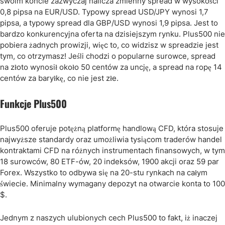
swoim koncie zazwyczaj nalicza zmienny spread w wysokości
0,8 pipsa na EUR/USD. Typowy spread USD/JPY wynosi 1,7
pipsa, a typowy spread dla GBP/USD wynosi 1,9 pipsa. Jest to
bardzo konkurencyjna oferta na dzisiejszym rynku. Plus500 nie
pobiera żadnych prowizji, więc to, co widzisz w spreadzie jest
tym, co otrzymasz! Jeśli chodzi o popularne surowce, spread
na złoto wynosił około 50 centów za uncję, a spread na ropę 14
centów za baryłkę, co nie jest złe.
Funkcje Plus500
Plus500 oferuje potężną platformę handlową CFD, która stosuje
najwyższe standardy oraz umożliwia tysiącom traderów handel
kontraktami CFD na różnych instrumentach finansowych, w tym
18 surowców, 80 ETF-ów, 20 indeksów, 1900 akcji oraz 59 par
Forex. Wszystko to odbywa się na 20-stu rynkach na całym
świecie. Minimalny wymagany depozyt na otwarcie konta to 100
$.
Jednym z naszych ulubionych cech Plus500 to fakt, iż inaczej